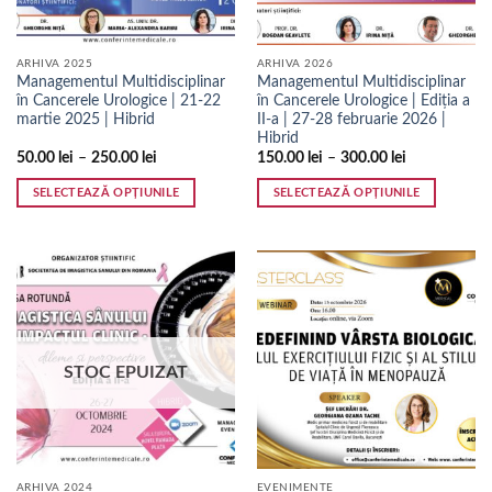
ARHIVA 2025
ARHIVA 2026
Managementul Multidisciplinar
Managementul Multidisciplinar
în Cancerele Urologice | 21-22
în Cancerele Urologice | Ediția a
martie 2025 | Hibrid
II-a | 27-28 februarie 2026 |
Hibrid
50.00
lei
–
250.00
lei
150.00
lei
–
300.00
lei
SELECTEAZĂ OPȚIUNILE
SELECTEAZĂ OPȚIUNILE
Acest
Acest
produs
produs
are
are
mai
mai
multe
multe
variații.
variații.
Opțiunile
Opțiunile
STOC EPUIZAT
pot
pot
fi
fi
alese
alese
în
în
pagina
pagina
ARHIVA 2024
EVENIMENTE