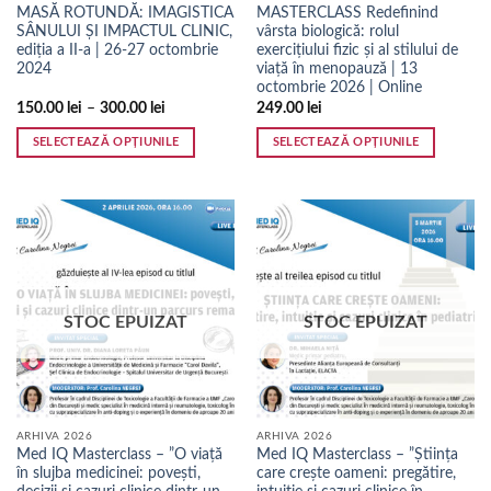
produsului.
produsului.
MASĂ ROTUNDĂ: IMAGISTICA
MASTERCLASS Redefinind
SÂNULUI ȘI IMPACTUL CLINIC,
vârsta biologică: rolul
ediția a II-a | 26-27 octombrie
exercițiului fizic și al stilului de
2024
viață în menopauză | 13
octombrie 2026 | Online
150.00
lei
–
300.00
lei
249.00
lei
SELECTEAZĂ OPȚIUNILE
SELECTEAZĂ OPȚIUNILE
Acest
Acest
produs
produs
are
are
mai
mai
multe
multe
variații.
variații.
Opțiunile
Opțiunile
STOC EPUIZAT
STOC EPUIZAT
pot
pot
fi
fi
alese
alese
în
în
pagina
pagina
ARHIVA 2026
ARHIVA 2026
produsului.
produsului.
Med IQ Masterclass – ”O viață
Med IQ Masterclass – ”Știința
în slujba medicinei: povești,
care crește oameni: pregătire,