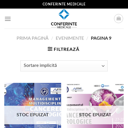
Skip
CONFERINTE MEDICALE
to
content
PRIMA PAGINĂ
/
EVENIMENTE
/
PAGINA 9
FILTREAZĂ
STOC EPUIZAT
STOC EPUIZAT