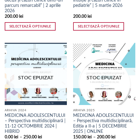
decizii și cazuri clinice dintr-un
intuiție și cazuri clinice în
parcurs remarcabil” | 2 aprilie
pediatrie” | 5 martie 2026
2026
200.00
lei
200.00
lei
SELECTEAZĂ OPȚIUNILE
SELECTEAZĂ OPȚIUNILE
Acest
Acest
produs
produs
are
are
mai
mai
multe
multe
variații.
variații.
Opțiunile
Opțiunile
STOC EPUIZAT
STOC EPUIZAT
pot
pot
fi
fi
alese
alese
în
în
pagina
pagina
ARHIVA 2024
ARHIVA 2025
produsului.
produsului.
MEDICINA ADOLESCENTULUI
MEDICINA ADOLESCENTULUI
– Perspectiva multidisciplinară |
– Perspectiva multidisciplinară,
11-12 OCTOMBRIE 2024 |
Ediția a II-a | 5 DECEMBRIE
HIBRID
2025 | ONLINE
0.00
lei
–
250.00
lei
150.00
lei
–
200.00
lei