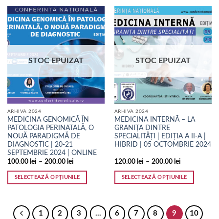
produs
produs
are
are
mai
mai
multe
multe
variații.
variații.
Opțiunile
Opțiunile
STOC EPUIZAT
STOC EPUIZAT
pot
pot
fi
fi
alese
alese
în
în
pagina
pagina
ARHIVA 2024
ARHIVA 2024
produsului.
produsului.
MEDICINA GENOMICĂ ÎN
MEDICINA INTERNĂ – LA
PATOLOGIA PERINATALĂ, O
GRANIȚA DINTRE
NOUĂ PARADIGMĂ DE
SPECIALITĂȚI | EDIȚIA A II-A |
DIAGNOSTIC | 20-21
HIBRID | 05 OCTOMBRIE 2024
SEPTEMBRIE 2024 | ONLINE
100.00
lei
–
200.00
lei
120.00
lei
–
200.00
lei
SELECTEAZĂ OPȚIUNILE
SELECTEAZĂ OPȚIUNILE
Acest
Acest
produs
produs
are
are
1
2
3
…
6
7
8
9
10