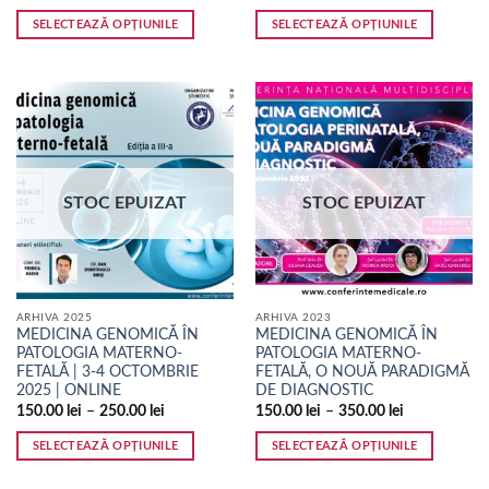
SELECTEAZĂ OPȚIUNILE
SELECTEAZĂ OPȚIUNILE
Acest
Acest
produs
produs
are
are
mai
mai
multe
multe
variații.
variații.
Opțiunile
Opțiunile
STOC EPUIZAT
STOC EPUIZAT
pot
pot
fi
fi
alese
alese
în
în
pagina
pagina
ARHIVA 2025
ARHIVA 2023
produsului.
produsului.
MEDICINA GENOMICĂ ÎN
MEDICINA GENOMICĂ ÎN
PATOLOGIA MATERNO-
PATOLOGIA MATERNO-
FETALĂ | 3-4 OCTOMBRIE
FETALĂ, O NOUĂ PARADIGMĂ
2025 | ONLINE
DE DIAGNOSTIC
150.00
lei
–
250.00
lei
150.00
lei
–
350.00
lei
SELECTEAZĂ OPȚIUNILE
SELECTEAZĂ OPȚIUNILE
Acest
Acest