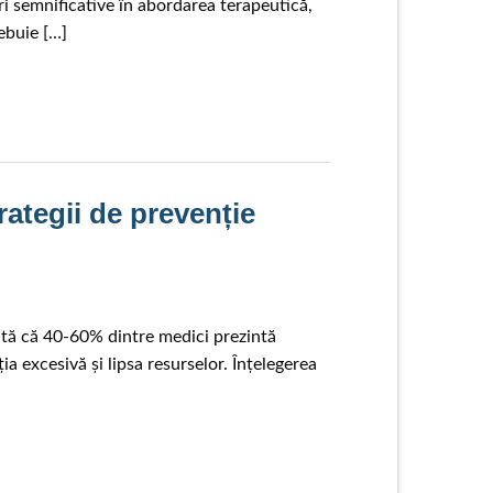
i semnificative în abordarea terapeutică,
ebuie […]
rategii de prevenție
ată că 40-60% dintre medici prezintă
 excesivă și lipsa resurselor. Înțelegerea