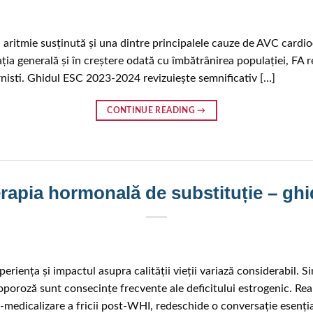
tă aritmie susținută și una dintre principalele cauze de AVC cardio
a generală și în creștere odată cu îmbătrânirea populației, FA r
ernisti. Ghidul ESC 2023-2024 revizuiește semnificativ […]
CONTINUE READING
→
rapia hormonală de substituție – ghid
riența și impactul asupra calității vieții variază considerabil. 
oporoză sunt consecințe frecvente ale deficitului estrogenic. Rea
ra-medicalizare a fricii post-WHI, redeschide o conversație esenți