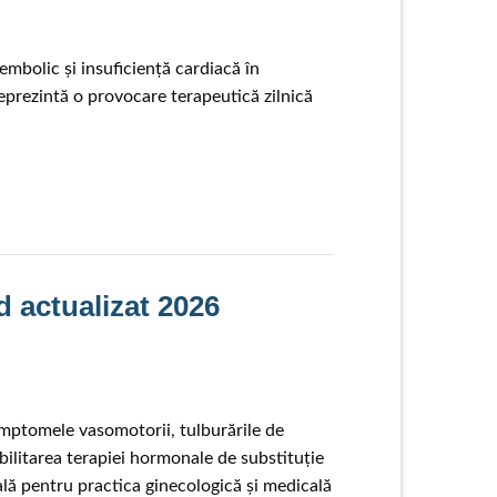
embolic și insuficiență cardiacă în
eprezintă o provocare terapeutică zilnică
 actualizat 2026
Simptomele vasomotorii, tulburările de
bilitarea terapiei hormonale de substituție
ală pentru practica ginecologică și medicală