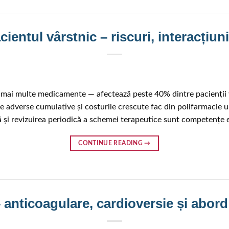
ientul vârstnic – riscuri, interacțiuni
u mai multe medicamente — afectează peste 40% dintre pacienții v
 adverse cumulative și costurile crescute fac din polifarmacie u
ă și revizuirea periodică a schemei terapeutice sunt competențe 
CONTINUE READING
→
 – anticoagulare, cardioversie și abor