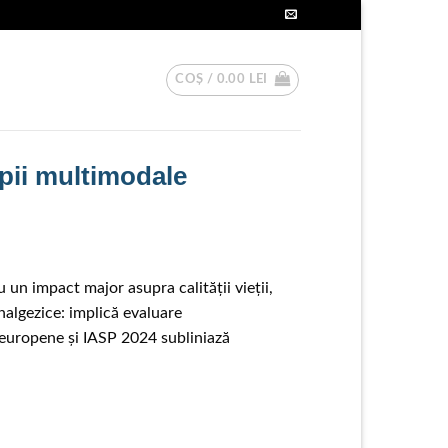
COȘ /
0.00
LEI
apii multimodale
un impact major asupra calității vieții,
nalgezice: implică evaluare
 europene și IASP 2024 subliniază