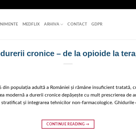
ENIMENTE
MEDFLIX
ARHIVA
CONTACT
GDPR
rerii cronice – de la opioide la ter
in populația adultă a României și rămâne insuficient tratată, cu 
area modernă a durerii cronice depășește cu mult prescrierea de a
tratificat și integrarea tehnicilor non-farmacologice. Ghidurile
CONTINUE READING
→