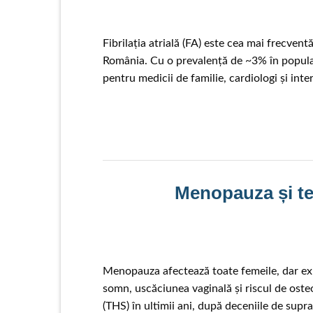
Fibrilația atrială (FA) este cea mai frecven
România. Cu o prevalență de ~3% în populați
pentru medicii de familie, cardiologi și int
Menopauza și te
Menopauza afectează toate femeile, dar expe
somn, uscăciunea vaginală și riscul de oste
(THS) în ultimii ani, după deceniile de sup