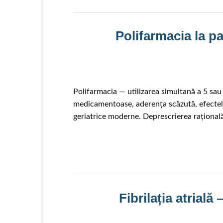
Polifarmacia la pac
Polifarmacia — utilizarea simultană a 5 sa
medicamentoase, aderența scăzută, efectele
geriatrice moderne. Deprescrierea rațional
Fibrilația atrială