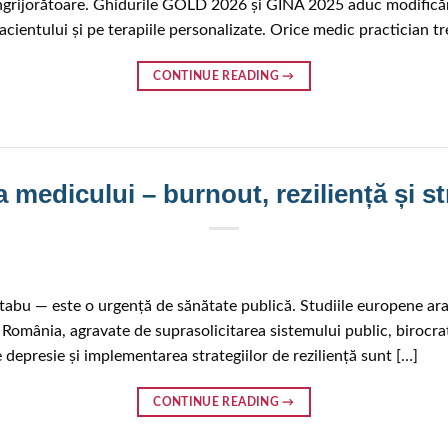
 îngrijorătoare. Ghidurile GOLD 2026 și GINA 2025 aduc modificăr
cientului și pe terapiile personalizate. Orice medic practician tr
CONTINUE READING
→
 medicului – burnout, reziliență și st
tabu — este o urgență de sănătate publică. Studiile europene ar
omânia, agravate de suprasolicitarea sistemului public, birocrația
 depresie și implementarea strategiilor de reziliență sunt […]
CONTINUE READING
→