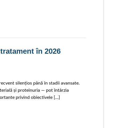
 tratament în 2026
ecvent silenţios până în stadii avansate.
erială și proteinuria — pot întârzia
rtante privind obiectivele […]