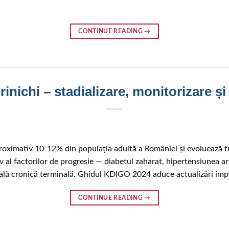
CONTINUE READING
→
rinichi – stadializare, monitorizare și
roximativ 10-12% din populația adultă a României și evoluează fr
al factorilor de progresie — diabetul zaharat, hipertensiunea art
nală cronică terminală. Ghidul KDIGO 2024 aduce actualizări impo
CONTINUE READING
→