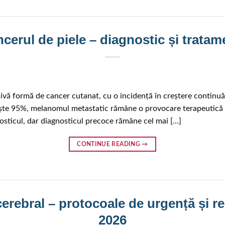
erul de piele – diagnostic și tratam
ă formă de cancer cutanat, cu o incidență în creștere continuă l
șește 95%, melanomul metastatic rămâne o provocare terapeutică 
nosticul, dar diagnosticul precoce rămâne cel mai […]
CONTINUE READING
→
cerebral – protocoale de urgență și r
2026