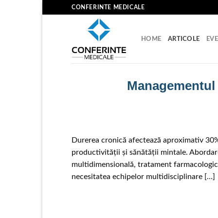
Skip
CONFERINTE MEDICALE
to
content
HOME
ARTICOLE
EV
Managementul du
Durerea cronică afectează aproximativ 30% d
productivității și sănătății mintale. Abord
multidimensională, tratament farmacologic s
necesitatea echipelor multidisciplinare […]