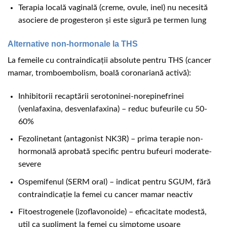
Terapia locală vaginală (creme, ovule, inel) nu necesită
asociere de progesteron și este sigură pe termen lung
Alternative non-hormonale la THS
La femeile cu contraindicații absolute pentru THS (cancer
mamar, tromboembolism, boală coronariană activă):
Inhibitorii recaptării serotoninei-norepinefrinei
(venlafaxina, desvenlafaxina) – reduc bufeurile cu 50-
60%
Fezolinetant (antagonist NK3R) – prima terapie non-
hormonală aprobată specific pentru bufeuri moderate-
severe
Ospemifenul (SERM oral) – indicat pentru SGUM, fără
contraindicație la femei cu cancer mamar neactiv
Fitoestrogenele (izoflavonoide) – eficacitate modestă,
util ca supliment la femei cu simptome ușoare