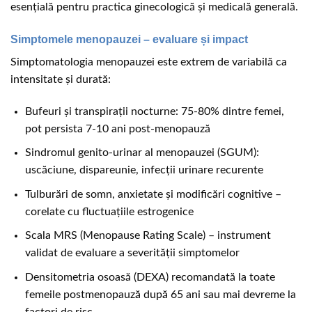
esențială pentru practica ginecologică și medicală generală.
Simptomele menopauzei – evaluare și impact
Simptomatologia menopauzei este extrem de variabilă ca
intensitate și durată:
Bufeuri și transpirații nocturne: 75-80% dintre femei,
pot persista 7-10 ani post-menopauză
Sindromul genito-urinar al menopauzei (SGUM):
uscăciune, dispareunie, infecții urinare recurente
Tulburări de somn, anxietate și modificări cognitive –
corelate cu fluctuațiile estrogenice
Scala MRS (Menopause Rating Scale) – instrument
validat de evaluare a severității simptomelor
Densitometria osoasă (DEXA) recomandată la toate
femeile postmenopauză după 65 ani sau mai devreme la
factori de risc