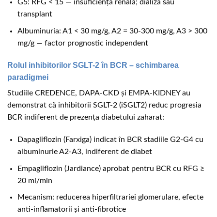
G5: RFG < 15 — insuficiență renală; dializă sau
transplant
Albuminuria: A1 < 30 mg/g, A2 = 30-300 mg/g, A3 > 300
mg/g — factor prognostic independent
Rolul inhibitorilor SGLT-2 în BCR – schimbarea
paradigmei
Studiile CREDENCE, DAPA-CKD și EMPA-KIDNEY au
demonstrat că inhibitorii SGLT-2 (iSGLT2) reduc progresia
BCR indiferent de prezența diabetului zaharat:
Dapagliflozin (Farxiga) indicat în BCR stadiile G2-G4 cu
albuminurie A2-A3, indiferent de diabet
Empagliflozin (Jardiance) aprobat pentru BCR cu RFG ≥
20 ml/min
Mecanism: reducerea hiperfiltrariei glomerulare, efecte
anti-inflamatorii și anti-fibrotice