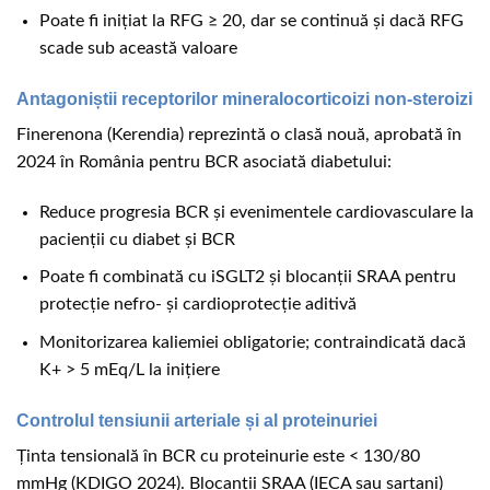
Poate fi inițiat la RFG ≥ 20, dar se continuă și dacă RFG
scade sub această valoare
Antagoniștii receptorilor mineralocorticoizi non-steroizi
Finerenona (Kerendia) reprezintă o clasă nouă, aprobată în
2024 în România pentru BCR asociată diabetului:
Reduce progresia BCR și evenimentele cardiovasculare la
pacienții cu diabet și BCR
Poate fi combinată cu iSGLT2 și blocanții SRAA pentru
protecție nefro- și cardioprotecție aditivă
Monitorizarea kaliemiei obligatorie; contraindicată dacă
K+ > 5 mEq/L la inițiere
Controlul tensiunii arteriale și al proteinuriei
Ținta tensională în BCR cu proteinurie este < 130/80
mmHg (KDIGO 2024). Blocanții SRAA (IECA sau sartani)