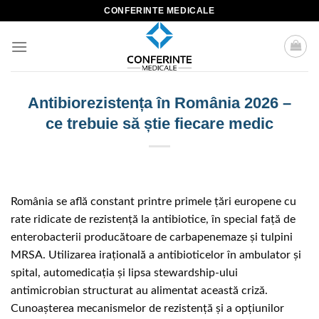
Skip
CONFERINTE MEDICALE
to
content
Antibiorezistența în România 2026 –
ce trebuie să știe fiecare medic
România se află constant printre primele țări europene cu
rate ridicate de rezistență la antibiotice, în special față de
enterobacterii producătoare de carbapenemaze și tulpini
MRSA. Utilizarea irațională a antibioticelor în ambulator și
spital, automedicația și lipsa stewardship-ului
antimicrobian structurat au alimentat această criză.
Cunoașterea mecanismelor de rezistență și a opțiunilor