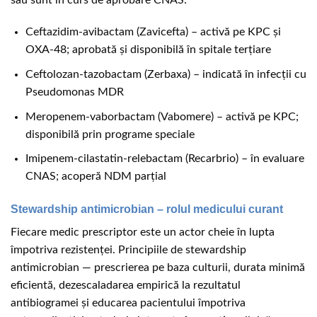
Ceftazidim-avibactam (Zavicefta) – activă pe KPC și
OXA-48; aprobată și disponibilă în spitale terțiare
Ceftolozan-tazobactam (Zerbaxa) – indicată în infecții cu
Pseudomonas MDR
Meropenem-vaborbactam (Vabomere) – activă pe KPC;
disponibilă prin programe speciale
Imipenem-cilastatin-relebactam (Recarbrio) – în evaluare
CNAS; acoperă NDM parțial
Stewardship antimicrobian – rolul medicului curant
Fiecare medic prescriptor este un actor cheie în lupta
împotriva rezistenței. Principiile de stewardship
antimicrobian — prescrierea pe baza culturii, durata minimă
eficientă, dezescaladarea empirică la rezultatul
antibiogramei și educarea pacientului împotriva