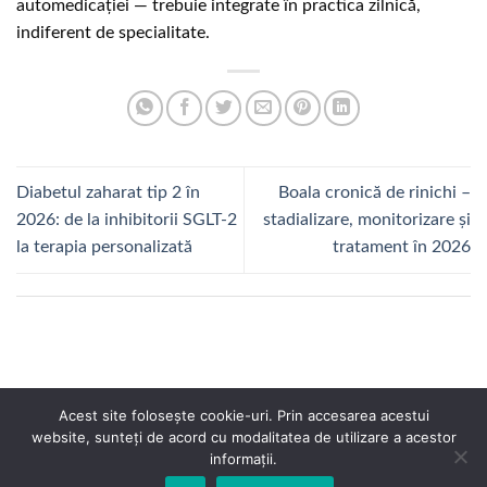
automedicației — trebuie integrate în practica zilnică,
indiferent de specialitate.
Diabetul zaharat tip 2 în
Boala cronică de rinichi –
2026: de la inhibitorii SGLT-2
stadializare, monitorizare și
la terapia personalizată
tratament în 2026
Acest site folosește cookie-uri. Prin accesarea acestui
website, sunteți de acord cu modalitatea de utilizare a acestor
informații.
Conferinte Medicale. All Rights Reserved.
Copyright 2026 ©