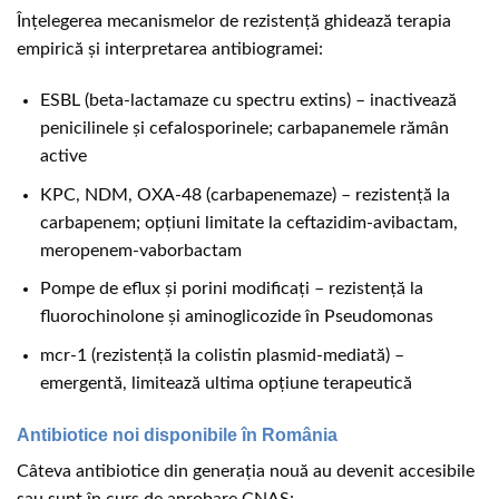
Înțelegerea mecanismelor de rezistență ghidează terapia
empirică și interpretarea antibiogramei:
ESBL (beta-lactamaze cu spectru extins) – inactivează
penicilinele și cefalosporinele; carbapanemele rămân
active
KPC, NDM, OXA-48 (carbapenemaze) – rezistență la
carbapenem; opțiuni limitate la ceftazidim-avibactam,
meropenem-vaborbactam
Pompe de eflux și porini modificați – rezistență la
fluorochinolone și aminoglicozide în Pseudomonas
mcr-1 (rezistență la colistin plasmid-mediată) –
emergentă, limitează ultima opțiune terapeutică
Antibiotice noi disponibile în România
Câteva antibiotice din generația nouă au devenit accesibile
sau sunt în curs de aprobare CNAS: