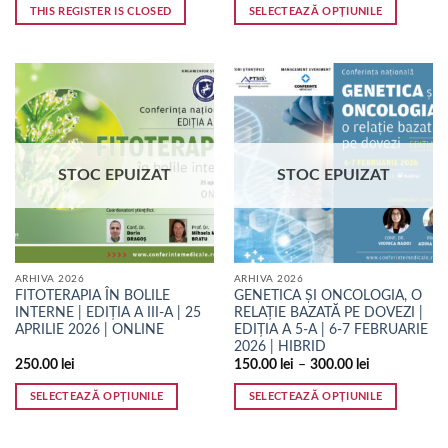
THIS REGISTER IS CLOSED
SELECTEAZĂ OPȚIUNILE
Acest
produs
are
mai
multe
variații.
Opțiunile
STOC EPUIZAT
STOC EPUIZAT
pot
fi
alese
în
pagina
ARHIVA 2026
ARHIVA 2026
produsului.
FITOTERAPIA ÎN BOLILE
GENETICA ȘI ONCOLOGIA, O
INTERNE | EDIȚIA A III-A | 25
RELAȚIE BAZATĂ PE DOVEZI |
APRILIE 2026 | ONLINE
EDIȚIA A 5-A | 6-7 FEBRUARIE
2026 | HIBRID
250.00
lei
150.00
lei
–
300.00
lei
SELECTEAZĂ OPȚIUNILE
SELECTEAZĂ OPȚIUNILE
Acest
Acest
produs
produs