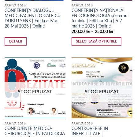
pagina
pagina
ARHIVA 2026
ARHIVA 2026
produsului.
produsului.
CONFERINȚA DIALOGUL
CONFERINȚA NAȚIONALĂ
MEDIC-PACIENT, O CALE CU
ENDOCRINOLOGIA și eternul
DUBLU SENS | Ediția a IV-a |
feminin | Ediția a XI-a | 6-7
28 Mai 2026 | Online
martie 2026 | Online
200.00
lei
–
250.00
lei
DETALII
SELECTEAZĂ OPȚIUNILE
Acest
produs
are
mai
multe
variații.
Opțiunile
STOC EPUIZAT
STOC EPUIZAT
pot
fi
alese
în
pagina
ARHIVA 2026
ARHIVA 2026
produsului.
CONFLUENȚE MEDICO-
CONTROVERSE ÎN
CHIRURGICALE ÎN PATOLOGIA
INFERTILITATE |