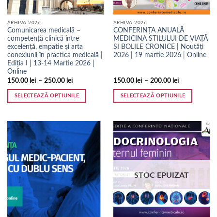
în
pagina
ARHIVA 2026
ARHIVA 2026
produsului.
Comunicarea medicală –
CONFERINȚA ANUALĂ
competență clinică între
MEDICINA STILULUI DE VIAȚĂ
excelență, empatie și arta
ȘI BOLILE CRONICE | Noutăți
conexiunii în practica medicală |
2026 | 19 martie 2026 | Online
Ediția I | 13-14 Martie 2026 |
Online
150.00
lei
–
250.00
lei
150.00
lei
–
200.00
lei
SELECTEAZĂ OPȚIUNILE
SELECTEAZĂ OPȚIUNILE
Acest
Acest
produs
produs
are
are
mai
mai
multe
multe
variații.
variații.
Opțiunile
Opțiunile
STOC EPUIZAT
pot
pot
fi
fi
alese
alese
în
în