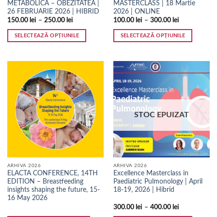
METABOLICĂ – OBEZITATEA |
MASTERCLASS | 18 Martie
26 FEBRUARIE 2026 | HIBRID
2026 | ONLINE
150.00
lei
–
250.00
lei
100.00
lei
–
300.00
lei
SELECTEAZĂ OPȚIUNILE
SELECTEAZĂ OPȚIUNILE
Acest
Acest
produs
produs
are
are
mai
mai
multe
multe
variații.
variații.
Opțiunile
Opțiunile
STOC EPUIZAT
pot
pot
fi
fi
alese
alese
în
în
pagina
pagina
ARHIVA 2026
ARHIVA 2026
produsului.
produsului.
ELACTA CONFERENCE, 14TH
Excellence Masterclass in
EDITION – Breastfeeding
Paediatric Pulmonology | April
insights shaping the future, 15-
18-19, 2026 | Hibrid
16 May 2026
300.00
lei
–
400.00
lei