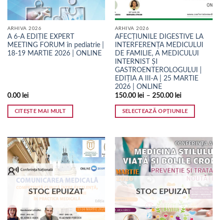
ARHIVA 2026
ARHIVA 2026
A 6-A EDIȚIE EXPERT
AFECȚIUNILE DIGESTIVE LA
MEETING FORUM în pediatrie |
INTERFERENȚA MEDICULUI
18-19 MARTIE 2026 | ONLINE
DE FAMILIE, A MEDICULUI
INTERNIST ȘI
GASTROENTEROLOGULUI |
EDIȚIA A III-A | 25 MARTIE
2026 | ONLINE
0.00
lei
150.00
lei
–
250.00
lei
CITEȘTE MAI MULT
SELECTEAZĂ OPȚIUNILE
Acest
produs
are
mai
multe
variații.
Opțiunile
STOC EPUIZAT
STOC EPUIZAT
pot
fi
alese