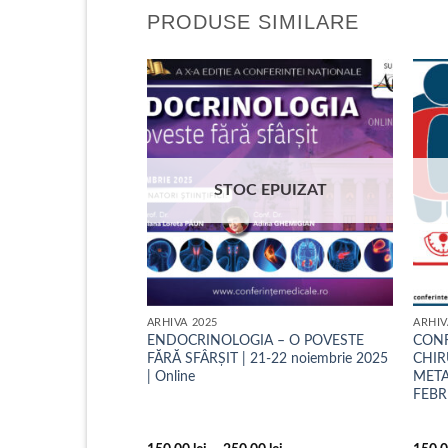
PRODUSE SIMILARE
EPUIZAT
STOC EPUIZAT
ARHIVA 2025
ARHIV
T ȘI BOLILE
ENDOCRINOLOGIA – O POVESTE
CONF
 A IV-A | 21-23
FĂRĂ SFÂRȘIT | 21-22 noiembrie 2025
CHIR
| Online
META
FEBR