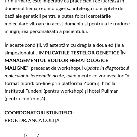
Prin urmare, este imperativ ca practicienii ce lucrează în
domeniul hemato-oncologiei să înțeleagă conceptele de
bază ale geneticii pentru a putea folosi cercetările
moleculare viitoare în acest domeniu și pentru a le traduce
în îngrijirea personalizată a pacientului.
În aceste condiții, vă așteptăm cu drag la a doua ediție a
simpozionului
„
IMPLICAȚIILE TESTELOR GENETICE ÎN
MANAGEMENTUL BOLILOR HEMATOLOGICE
MALIGNE”
, precedat de workshopul
Update în diagnosticul
molecular în leucemiile acute
,
evenimente ce vor avea loc în
format hibrid: on-line prin platforma Zoom și fizic la
Institutul Fundeni (pentru workshop) și hotel Pullman
(pentru conferință).
COORDONATORI ȘTIINȚIFICI:
PROF. DR. ANCA COLIȚĂ