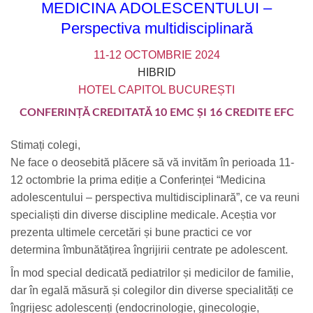
MEDICINA ADOLESCENTULUI –
Perspectiva multidisciplinară
11-12 OCTOMBRIE 2024
HIBRID
HOTEL CAPITOL BUCUREȘTI
CONFERINȚĂ CREDITATĂ 10 EMC ȘI 16 CREDITE EFC
Stimați colegi,
Ne face o deosebită plăcere să vă invităm
în perioada 11-
12 octombrie la prima ediție a Conferinței “Medicina
adolescentului – perspectiva multidisciplinară”,
ce va reuni
specialiști din diverse discipline medicale. Aceștia vor
prezenta ultimele cercetări și bune practici ce vor
determina îmbunătățirea îngrijirii centrate pe adolescent.
În mod special dedicată pediatrilor și medicilor de familie,
dar în egală măsură și colegilor din diverse specialități ce
îngrijesc adolescenți (endocrinologie, ginecologie,