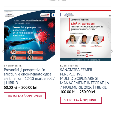
EVENIMENTE
EVENIMENTE
Provocări și perspective în
SĂNĂTATEA FEMEII –
afecțiunile onco-hematologice
PERSPECTIVE
ale tinerilor | 12-13 martie 2027
MULTIDISCIPLINARE ȘI
| HIBRID
MANAGEMENT INTEGRAT | 6-
7 NOIEMBRIE 2026 | HIBRID
50.00
lei
–
200.00
lei
100.00
lei
–
250.00
lei
SELECTEAZĂ OPȚIUNILE
SELECTEAZĂ OPȚIUNILE
Acest
Acest
produs
produs
are