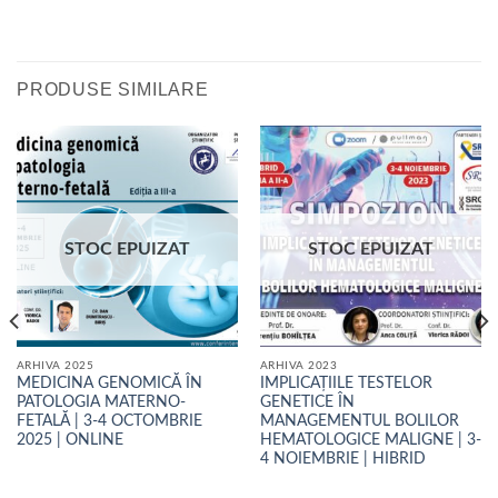
are
mai
mai
multe
multe
variații.
variații.
Opțiunile
PRODUSE SIMILARE
Opțiunile
pot
pot
fi
fi
alese
alese
în
în
pagina
pagina
produsului.
produsului.
STOC EPUIZAT
STOC EPUIZAT
ARHIVA 2025
ARHIVA 2023
MEDICINA GENOMICĂ ÎN
IMPLICAȚIILE TESTELOR
PATOLOGIA MATERNO-
GENETICE ÎN
FETALĂ | 3-4 OCTOMBRIE
MANAGEMENTUL BOLILOR
2025 | ONLINE
HEMATOLOGICE MALIGNE | 3-
4 NOIEMBRIE | HIBRID