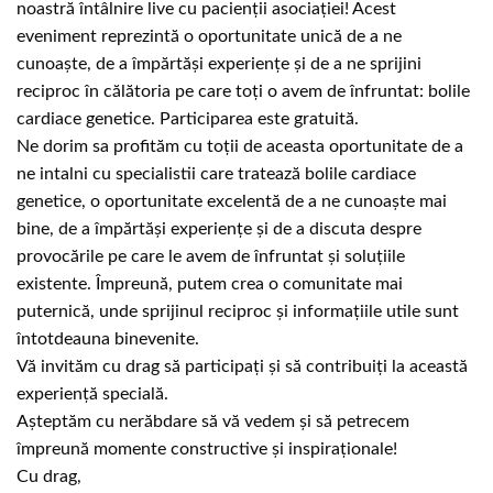
noastră întâlnire live cu pacienții asociației! Acest
eveniment reprezintă o oportunitate unică de a ne
cunoaște, de a împărtăși experiențe și de a ne sprijini
reciproc în călătoria pe care toți o avem de înfruntat: bolile
cardiace genetice. Participarea este gratuită.
Ne dorim sa profităm cu toții de aceasta oportunitate de a
ne intalni cu specialistii care tratează bolile cardiace
genetice, o oportunitate excelentă de a ne cunoaște mai
bine, de a împărtăși experiențe și de a discuta despre
provocările pe care le avem de înfruntat și soluțiile
existente. Împreună, putem crea o comunitate mai
puternică, unde sprijinul reciproc și informațiile utile sunt
întotdeauna binevenite.
Vă invităm cu drag să participați și să contribuiți la această
experiență specială.
Așteptăm cu nerăbdare să vă vedem și să petrecem
împreună momente constructive și inspiraționale!
Cu drag,