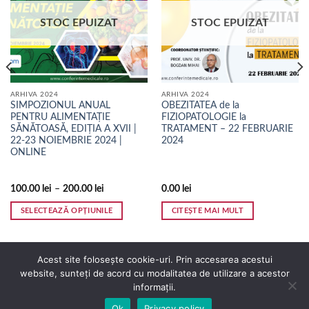
STOC EPUIZAT
STOC EPUIZAT
ARHIVA 2024
ARHIVA 2024
SIMPOZIONUL ANUAL
OBEZITATEA de la
PENTRU ALIMENTAȚIE
FIZIOPATOLOGIE la
SĂNĂTOASĂ, EDIȚIA A XVII |
TRATAMENT – 22 FEBRUARIE
22-23 NOIEMBRIE 2024 |
2024
ONLINE
100.00
lei
–
200.00
lei
0.00
lei
SELECTEAZĂ OPȚIUNILE
CITEȘTE MAI MULT
Acest
produs
are
Acest site folosește cookie-uri. Prin accesarea acestui
mai
website, sunteți de acord cu modalitatea de utilizare a acestor
multe
informații.
Copyright 2026 ©
Conferinte Medicale. All Rights Reserved.
variații.
Ok
Privacy policy