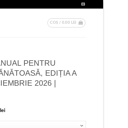
COȘ /
0.00
LEI
ANUAL PENTRU
ĂNĂTOASĂ, EDIȚIA A
OIEMBRIE 2026 |
lei