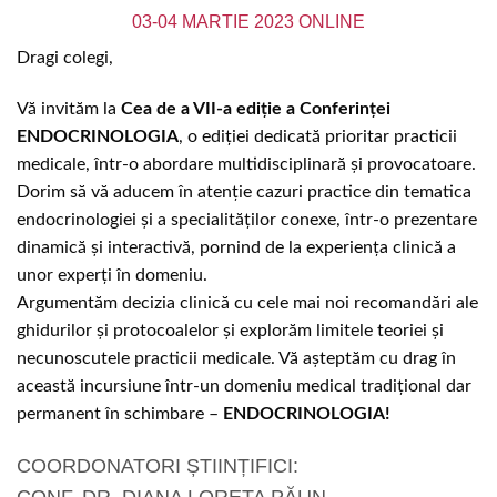
03-04 MARTIE 2023 ONLINE
Dragi colegi,
Vă invităm la
Cea de a VII-a ediție a Conferinței
ENDOCRINOLOGIA
, o ediției dedicată prioritar practicii
medicale, într-o abordare multidisciplinară și provocatoare.
Dorim să vă aducem în atenție cazuri practice din tematica
endocrinologiei și a specialităților conexe, într-o prezentare
dinamică și interactivă, pornind de la experiența clinică a
unor experți în domeniu.
Argumentăm decizia clinică cu cele mai noi recomandări ale
ghidurilor și protocoalelor și explorăm limitele teoriei și
necunoscutele practicii medicale. Vă așteptăm cu drag în
această incursiune într-un domeniu medical tradițional dar
permanent în schimbare –
ENDOCRINOLOGIA!
COORDONATORI ȘTIINȚIFICI: