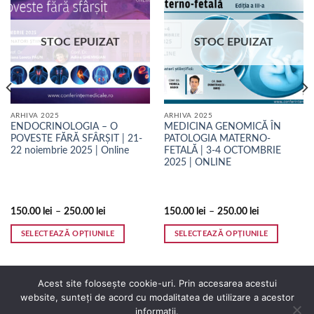
STOC EPUIZAT
STOC EPUIZAT
ARHIVA 2025
ARHIVA 2025
ENDOCRINOLOGIA – O
MEDICINA GENOMICĂ ÎN
POVESTE FĂRĂ SFÂRȘIT | 21-
PATOLOGIA MATERNO-
22 noiembrie 2025 | Online
FETALĂ | 3-4 OCTOMBRIE
2025 | ONLINE
150.00
lei
–
250.00
lei
150.00
lei
–
250.00
lei
SELECTEAZĂ OPȚIUNILE
SELECTEAZĂ OPȚIUNILE
Acest
Acest
produs
produs
are
are
Acest site folosește cookie-uri. Prin accesarea acestui
mai
mai
website, sunteți de acord cu modalitatea de utilizare a acestor
multe
multe
informații.